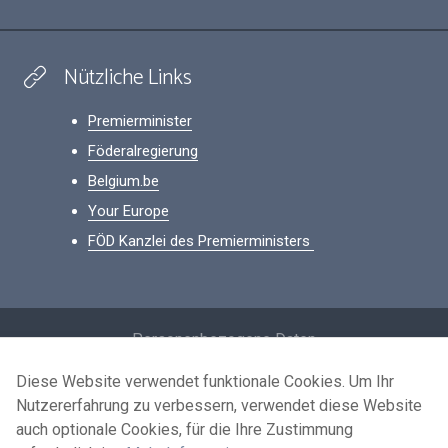
Nützliche Links
Premierminister
Föderalregierung
Belgium.be
Your Europe
FÖD Kanzlei des Premierministers
Footer
Personenbezogene Daten
Bedingungen für die Wiederverwendung
Diese Website verwendet funktionale Cookies. Um Ihr
Nutzererfahrung zu verbessern, verwendet diese Website
Kontaktieren Sie uns
auch optionale Cookies, für die Ihre Zustimmung