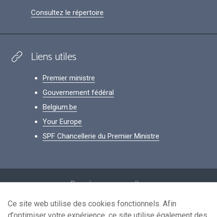
Consultez le répertoire
Liens utiles
Premier ministre
Gouvernement fédéral
Belgium.be
Your Europe
SPF Chancellerie du Premier Ministre
Footer
Données personnelles
Conditions de réutilisation
Ce site web utilise des cookies fonctionnels. Afin
d'optimiser votre expérience, ce site utilise également des