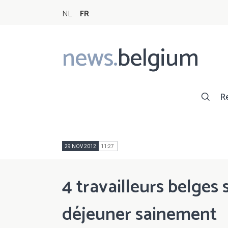
NL
FR
news.
belgium
Main
navigation
R
29 NOV 2012
11:27
4 travailleurs belges
déjeuner sainement