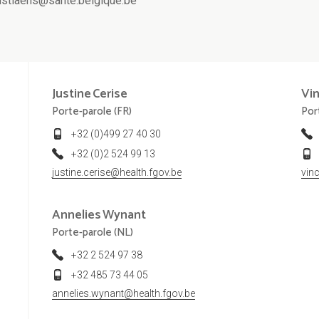
hristiaens@sante.belgique.be
Justine
Cerise
Vi
Porte-parole (FR)
Por
+32 (0)499 27 40 30
+32 (0)2 524 99 13
justine.cerise@health.fgov.be
vin
Annelies
Wynant
Porte-parole (NL)
+32 2 524 97 38
+32 485 73 44 05
annelies.wynant@health.fgov.be