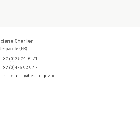
nciane
Charlier
te-parole (FR)
+32 (0)2 524 99 21
+32 (0)475 93 92 71
ciane.charlier@health.fgov.be