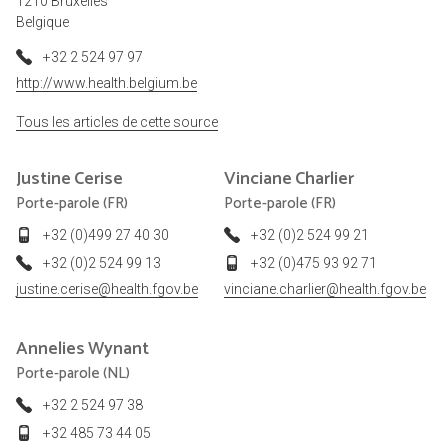
1210 Bruxelles
Belgique
+32 2 524 97 97
http://www.health.belgium.be
Tous les articles de cette source
Justine
Cerise
Vinciane
Charlier
Porte-parole (FR)
Porte-parole (FR)
+32 (0)499 27 40 30
+32 (0)2 524 99 21
+32 (0)2 524 99 13
+32 (0)475 93 92 71
justine.cerise@health.fgov.be
vinciane.charlier@health.fgov.be
Annelies
Wynant
Porte-parole (NL)
+32 2 524 97 38
+32 485 73 44 05