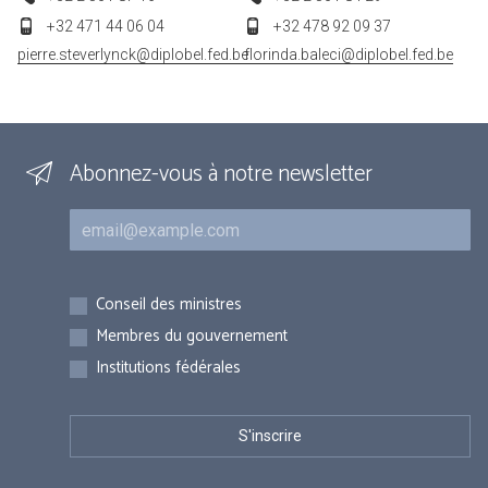
+32 471 44 06 04
+32 478 92 09 37
pierre.steverlynck@diplobel.fed.be
florinda.baleci@diplobel.fed.be
Abonnez-vous à notre newsletter
Courriel
Inscriptions
Conseil des ministres
Membres du gouvernement
Institutions fédérales