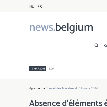
NL
FR
news.
belgium
Main
navigation
R
19 MAR 2004
16:00
Appartient à
Conseil des Ministres du 19 mars 2004
Absence d'éléments ét