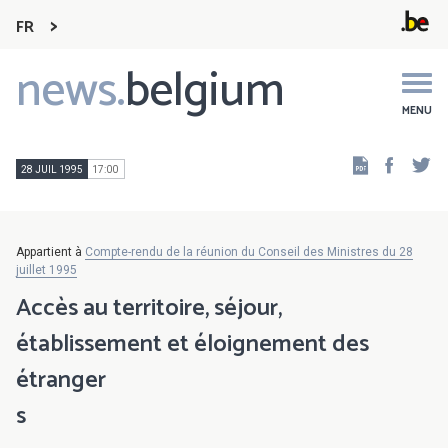
FR
news.
belgium
Main
navigation
MENU
Faceb
Tw
28 JUIL 1995
17:00
Appartient à
Compte-rendu de la réunion du Conseil des Ministres du 28
juillet 1995
Accès au territoire, séjour,
établissement et éloignement des
étranger
s