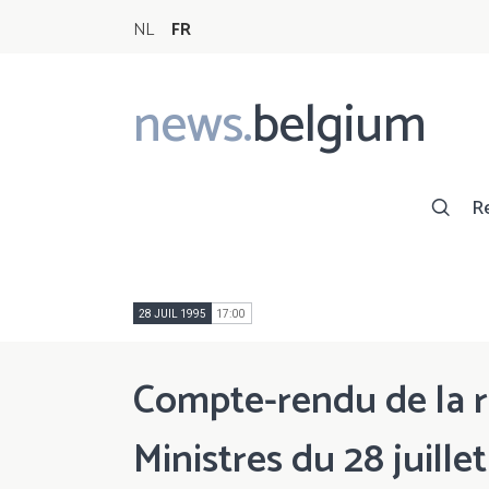
NL
FR
news.
belgium
Main
navigation
R
28 JUIL 1995
17:00
Compte-rendu de la r
Ministres du 28 juille