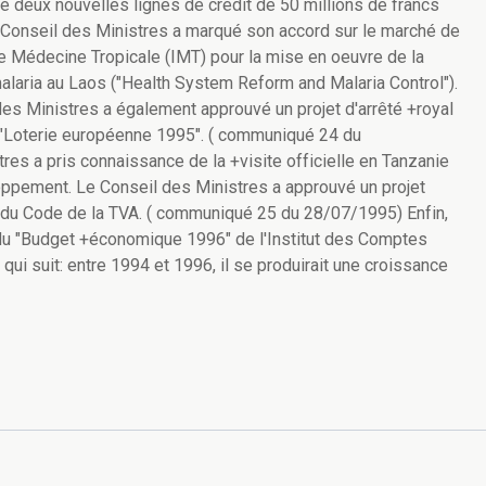
ré deux nouvelles lignes de crédit de 50 millions de francs
Conseil des Ministres a marqué son accord sur le marché de
 de Médecine Tropicale (IMT) pour la mise en oeuvre de la
 malaria au Laos ("Health System Reform and Malaria Control").
s Ministres a également approuvé un projet d'arrêté +royal
 la "Loterie européenne 1995". ( communiqué 24 du
res a pris connaissance de la +visite officielle en Tanzanie
loppement. Le Conseil des Ministres a approuvé un projet
ns du Code de la TVA. ( communiqué 25 du 28/07/1995) Enfin,
 du "Budget +économique 1996" de l'Institut des Comptes
ui suit: entre 1994 et 1996, il se produirait une croissance