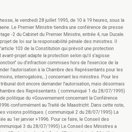
esse, le vendredi 28 juillet 1995, de 10 à 19 heures, sous la
ene. Le Premier Ministre tiendra une conférence de presse
'étage -2 du Cabinet du Premier Ministre, entrée 4, rue Ducale.
ojet de loi sur la responsabilité pénale des ministres. Il
'article 103 de la Constitution qui prévoit une protection
 avant-projet adapte la protection selon qu'il s'agisse
onction" ou d'infraction commises hors de l'exercice de la
mander l'autorisation à la Chambre des Représentants pour les
ins, interrogatoire,...) concernant les ministres. Pour les
le tribunal doit encore demander l'autorisation, mais désormais
a Chambre des Représentants. ( communiqué 1 du 28/07/1995)
 de politique du +Gouvernement concernant la Conférence
1996 conformément au Traité de Maastricht. Dans cette note,
ses visions politiques. ( communiqué 2 du 28/07/1995) La
tée au 1er janvier +1996. Pour ce faire, le Conseil des
( communiqué 3 du 28/07/1995) Le Conseil des Ministres a