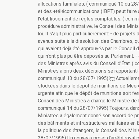
allocations familiales. ( communiqué 10 du 28/
et des +télécommunications (IBPT) peut faire 
l'établissement de règles comptables. ( comm
procédure administrative, le Conseil des Minis
loi. Il s'agit plus particulièrement: - de proj
avenus suite à la dissolution des Chambres, qu
qui avaient déjà été approuvés par le Conseil de
qui n'ont plus pu être déposés au Parlement; -
des Ministres après avis du Conseil d'État. (
Ministres a pris deux décisions se rapportant+ 
communiqué 13 du 28/07/1995) Actuellemen
stockées dans le dépôt de munitions de Meerd
urgente afin que le dépôt de munitions soit fe
Conseil des Ministres a chargé le Ministre de 
communiqué 14 du 28/07/1995) Toujours, dans 
Ministres a également donné son accord de prin
des bâtiments et infrastructures militaires e
la politique des étrangers, le Conseil des Min
28/07/1995) Un nouveau projet d'arrêté royal 