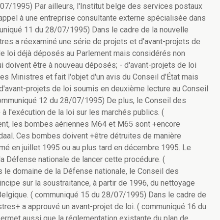
07/1995) Par ailleurs, l'Institut belge des services postaux
appel à une entreprise consultante externe spécialisée dans
uniqué 11 du 28/07/1995) Dans le cadre de la nouvelle
tres a réexaminé une série de projets et d'avant-projets de
ets de loi déjà déposés au Parlement mais considérés non
i doivent être à nouveau déposés; - d'avant-projets de loi
s Ministres et fait l'objet d'un avis du Conseil d'État mais
 d'avant-projets de loi soumis en deuxième lecture au Conseil
 communiqué 12 du 28/07/1995) De plus, le Conseil des
à l'exécution de la loi sur les marchés publics. (
t, les bombes aériennes M64 et M65 sont +encore
aal. Ces bombes doivent +être détruites de manière
rmé en juillet 1995 ou au plus tard en décembre 1995. Le
la Défense nationale de lancer cette procédure. (
le domaine de la Défense nationale, le Conseil des
cipe sur la soustraitance, à partir de 1996, du nettoyage
n Belgique. ( communiqué 15 du 28/07/1995) Dans le cadre de
istres+ a approuvé un avant-projet de loi. ( communiqué 16 du
permet aussi que la réglementation existante du plan de