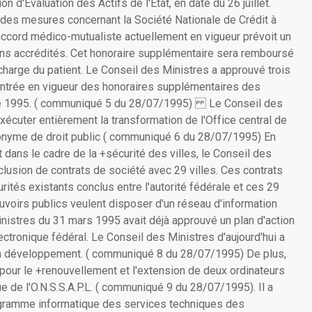
 d'Evaluation des Actifs de l'Etat, en date du 26 juillet.
s des mesures concernant la Société Nationale de Crédit à
accord médico-mutualiste actuellement en vigueur prévoit un
ns accrédités. Cet honoraire supplémentaire sera remboursé
charge du patient. Le Conseil des Ministres a approuvé trois
l'entrée en vigueur des honoraires supplémentaires des
bre 1995. ( communiqué 5 du 28/07/1995) Le Conseil des
xécuter entièrement la transformation de l'Office central de
onyme de droit public ( communiqué 6 du 28/07/1995) En
dans le cadre de la +sécurité des villes, le Conseil des
clusion de contrats de société avec 29 villes. Ces contrats
ités existants conclus entre l'autorité fédérale et ces 29
voirs publics veulent disposer d'un réseau d'information
inistres du 31 mars 1995 avait déjà approuvé un plan d'action
ectronique fédéral. Le Conseil des Ministres d'aujourd'hui a
on développement. ( communiqué 8 du 28/07/1995) De plus,
pour le +renouvellement et l'extension de deux ordinateurs
ue de l'O.N.S.S.A.P.L. ( communiqué 9 du 28/07/1995). Il a
gramme informatique des services techniques des