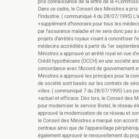
pris connaissance de la lettre de la +Commission
Dans ce cadre, le Conseil des Ministres a pri
l'Industrie. ( communiqué 4 du 28/07/1995) L'
+supplément d'honoraire pour tous les médeci
par l'assurance maladie et ne sera donc pas à 
projets d'arrêtés royaux visant à concrétiser 
médecins accrédités à partir du 1er septem
Ministres a approuvé un arrêté royal en vue d'e
Crédit hypothécaire (OCCH) en une société an
concordance avec l'Accord de gouvernement et 
Ministres a approuvé les principes pour la con
de société sont basés sur les contrats de sécur
villes. ( communiqué 7 du 28/07/1995) Les pou
+actuel et efficace. Dès lors, le Conseil des M
pour moderniser le service Bistel, le réseau él
approuvé la modernisation de ce réseau et s
le Conseil des Ministres a marqué son accord 
centraux ainsi que de l'appareillage périphériq
également approuvé le renouvellement du pro