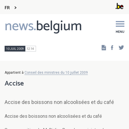
FR
news.
belgium
Main
navigation
MENU
Faceb
Tw
10 JUIL 2009
12:14
Appartient à
Conseil des ministres du 10 juillet 2009
Accise
Accise des boissons non alcoolisées et du café
Accise des boissons non alcoolisées et du café