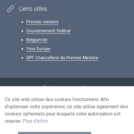
Liens utiles
Premier ministre
Gouvernement fédéral
Belgium.be
Your Europe
SPF Chancellerie du Premier Ministre
Footer
Données personnelles
Conditions de réutilisation
Ce site web utilise des cookies fonctionnels. Afin
d'optimiser votre expérience, ce site utilise également des
Contactez-nous
cookies optionnels pour lesquels votre autorisation est
Accessibilité
requise.
Plus d'infos
.