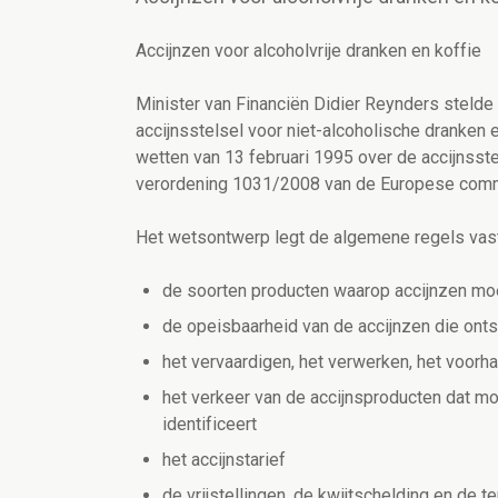
Accijnzen voor alcoholvrije dranken en koffie
Minister van Financiën Didier Reynders steld
accijnsstelsel voor niet-alcoholische dranken
wetten van 13 februari 1995 over de accijnsste
verordening 1031/2008 van de Europese comm
Het wetsontwerp legt de algemene regels vast
de soorten producten waarop accijnzen mo
de opeisbaarheid van de accijnzen die ontst
het vervaardigen, het verwerken, het voorh
het verkeer van de accijnsproducten dat 
identificeert
het accijnstarief
de vrijstellingen, de kwijtschelding en de t