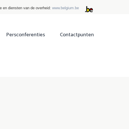
ie en diensten van de overheid:
www.belgium.be
Persconferenties
Contactpunten
ok
tter