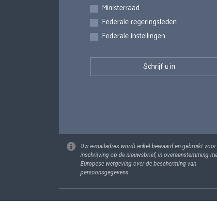
Inschrijvingen
Ministerraad
Federale regeringsleden
Federale instellingen
Uw e-mailadres wordt enkel bewaard en gebruikt voor
inschrijving op de nieuwsbrief, in overeenstemming m
Europese wetgeving over de bescherming van
persoonsgegevens.
Footer
Persoonsgege