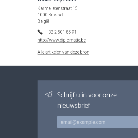
Karmelietenstraat 15
1000 Brussel
België
+32 2 501 85 91
http://www.diplomatie.be
Alle artikelen van deze bron
Schrijf u in voor onze
nieuwsbrief
E-mail