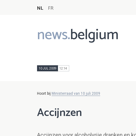
NL
FR
news.
belgium
Main
navigation
10 JUL 2009
12:14
Hoort bij
Ministerraad van 10 juli 2009
Accijnzen
Accijnzen voor alcoholvrije dranken en ko