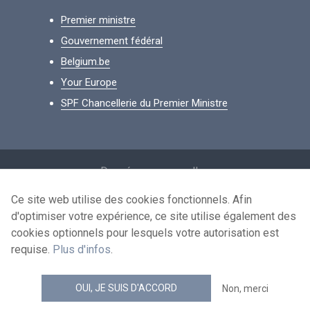
Premier ministre
Gouvernement fédéral
Belgium.be
Your Europe
SPF Chancellerie du Premier Ministre
Footer
Données personnelles
Conditions de réutilisation
Ce site web utilise des cookies fonctionnels. Afin
d'optimiser votre expérience, ce site utilise également des
Contactez-nous
cookies optionnels pour lesquels votre autorisation est
Accessibilité
requise.
Plus d'infos
.
news.belgium flux RSS
OUI, JE SUIS D'ACCORD
Non, merci
© 2026 - news.belgium.be