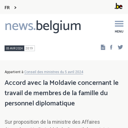
FR
news.
belgium
Main
navigation
MENU
Faceb
Tw
05 AVR 2024
20:19
Appartient à
Conseil des ministres du 5 avril 2024
Accord avec la Moldavie concernant le
travail de membres de la famille du
personnel diplomatique
Sur proposition de la ministre des Affaires