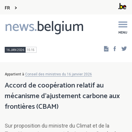
FR
news.
belgium
Main
navigation
MENU
Faceb
Tw
16 JAN 2026
15:15
Appartient à
Conseil des ministres du 16 janvier 2026
Accord de coopération relatif au
mécanisme d’ajustement carbone aux
frontières (CBAM)
Sur proposition du ministre du Climat et de la