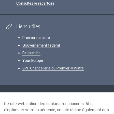
Consultez le répertoire
Liens utiles
Premier ministre
Gouvernement fédéral
Belgium.be
Your Europe
SPF Chancellerie du Premier Ministre
Footer
Données personnelles
Conditions de réutilisation
Ce site web utilise des cookies fonctionnels. Afin
d'optimiser votre expérience, ce site utilise également des
Contactez-nous