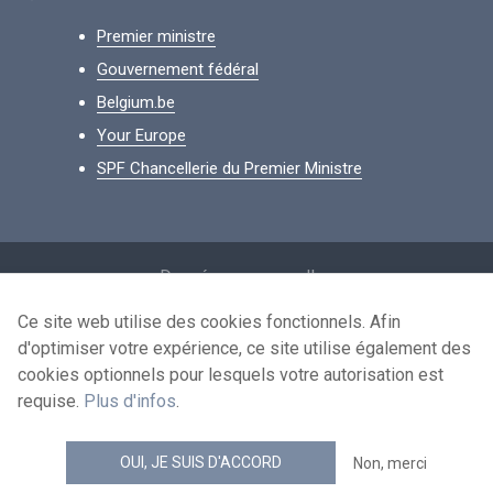
Premier ministre
Gouvernement fédéral
Belgium.be
Your Europe
SPF Chancellerie du Premier Ministre
Footer
Données personnelles
Conditions de réutilisation
Ce site web utilise des cookies fonctionnels. Afin
d'optimiser votre expérience, ce site utilise également des
Contactez-nous
cookies optionnels pour lesquels votre autorisation est
Accessibilité
requise.
Plus d'infos
.
news.belgium flux RSS
OUI, JE SUIS D'ACCORD
Non, merci
© 2026 - news.belgium.be