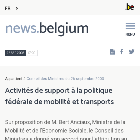
FR
news.
belgium
Main
navigation
MENU
Faceb
Tw
26 SEP 2003
17:00
Appartient à
Conseil des Ministres du 26 septembre 2003
Activités de support à la politique
fédérale de mobilité et transports
Sur proposition de M. Bert Anciaux, Ministre de la
Mobilité et de l'Economie Sociale, le Conseil des
Ministres a donné son accord pour l'attribution au