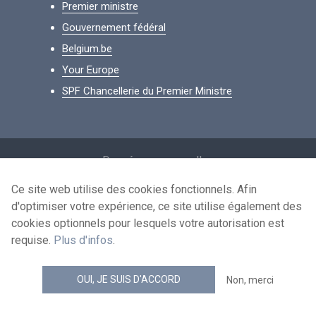
Premier ministre
Gouvernement fédéral
Belgium.be
Your Europe
SPF Chancellerie du Premier Ministre
Footer
Données personnelles
Conditions de réutilisation
Ce site web utilise des cookies fonctionnels. Afin
d'optimiser votre expérience, ce site utilise également des
Contactez-nous
cookies optionnels pour lesquels votre autorisation est
Accessibilité
requise.
Plus d'infos
.
news.belgium flux RSS
OUI, JE SUIS D'ACCORD
Non, merci
© 2026 - news.belgium.be