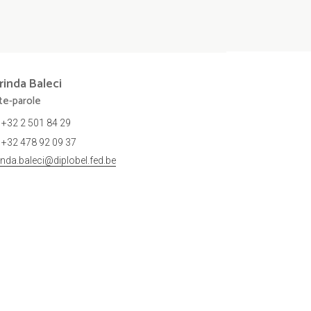
rinda
Baleci
te-parole
+32 2 501 84 29
+32 478 92 09 37
rinda.baleci@diplobel.fed.be