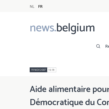
NL
FR
news.
belgium
Main
navigation
R
19 NOV 2007
16:18
Aide alimentaire pour
Démocratique du Co