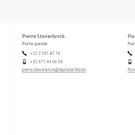
Pierre
Steverlynck
Flo
Porte-parole
Por
+32 2 501 87 16
+32 471 44 06 04
pierre.steverlynck@diplobel.fed.be
flo