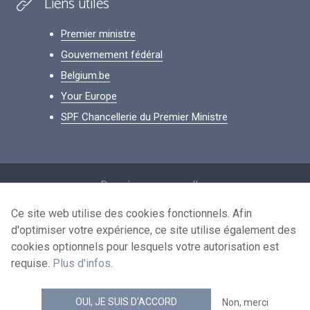
Liens utiles
Premier ministre
Gouvernement fédéral
Belgium.be
Your Europe
SPF Chancellerie du Premier Ministre
Footer
Données personnelles
Conditions de réutilisation
Ce site web utilise des cookies fonctionnels. Afin
d'optimiser votre expérience, ce site utilise également des
Contactez-nous
cookies optionnels pour lesquels votre autorisation est
Accessibilité
requise.
Plus d'infos
.
news.belgium flux RSS
OUI, JE SUIS D'ACCORD
Non, merci