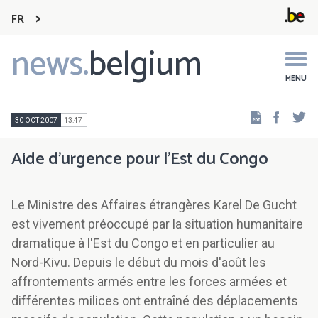
FR
news.
belgium
Main
navigation
MENU
Faceb
Tw
30 OCT 2007
13:47
Aide d'urgence pour l'Est du Congo
Le Ministre des Affaires étrangères Karel De Gucht
est vivement préoccupé par la situation humanitaire
dramatique à l'Est du Congo et en particulier au
Nord-Kivu. Depuis le début du mois d'août les
affrontements armés entre les forces armées et
différentes milices ont entraîné des déplacements