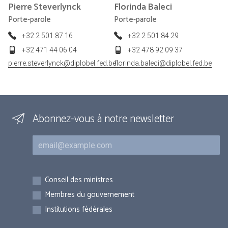
Pierre
Steverlynck
Florinda
Baleci
Porte-parole
Porte-parole
+32 2 501 87 16
+32 2 501 84 29
+32 471 44 06 04
+32 478 92 09 37
pierre.steverlynck@diplobel.fed.be
florinda.baleci@diplobel.fed.be
Abonnez-vous à notre newsletter
Courriel
Inscriptions
Conseil des ministres
Membres du gouvernement
Institutions fédérales