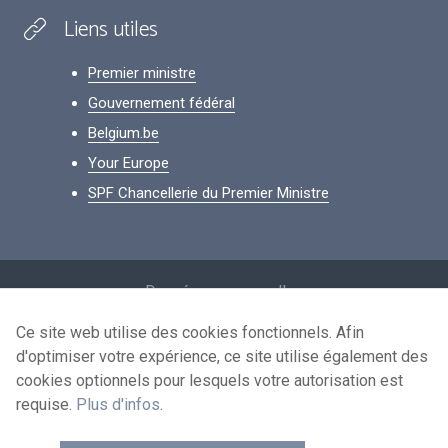
Liens utiles
Premier ministre
Gouvernement fédéral
Belgium.be
Your Europe
SPF Chancellerie du Premier Ministre
Footer
Données personnelles
Conditions de réutilisation
Ce site web utilise des cookies fonctionnels. Afin
d'optimiser votre expérience, ce site utilise également des
Contactez-nous
cookies optionnels pour lesquels votre autorisation est
Accessibilité
requise.
Plus d'infos
.