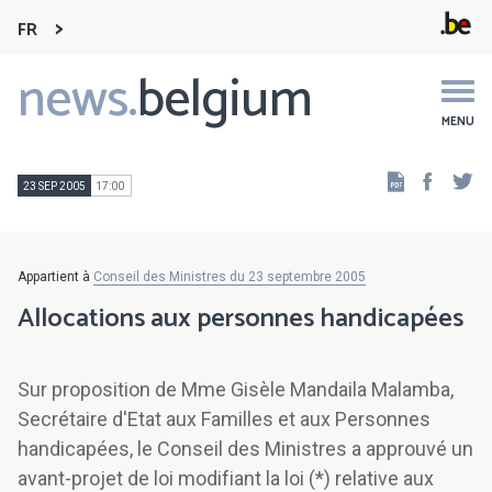
FR
news.
belgium
Main
navigation
MENU
Faceb
Tw
23 SEP 2005
17:00
Appartient à
Conseil des Ministres du 23 septembre 2005
Allocations aux personnes handicapées
Sur proposition de Mme Gisèle Mandaila Malamba,
Secrétaire d'Etat aux Familles et aux Personnes
handicapées, le Conseil des Ministres a approuvé un
avant-projet de loi modifiant la loi (*) relative aux