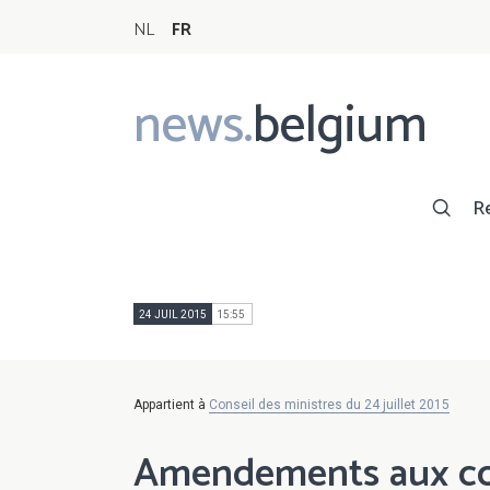
NL
FR
news.
belgium
Main
navigation
R
24 JUIL 2015
15:55
Appartient à
Conseil des ministres du 24 juillet 2015
Amendements aux con