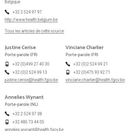
Belgique
+32 2 524 97 97
http://www.health.belgium.be
Tous les articles de cette source
Justine
Cerise
Vinciane
Charlier
Porte-parole (FR)
Porte-parole (FR)
+32 (0)499 27 40 30
+32 (0)2 524 99 21
+32 (0)2 524 99 13
+32 (0)475 93 92 71
justine.cerise@health.fgov.be
vinciane.charlier@health.fgov.be
Annelies
Wynant
Porte-parole (NL)
+32 2 524 97 38
+32 485 73 44 05
annelies.wynant@health.fgov.be