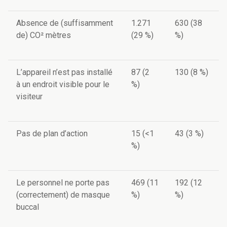
Absence de (suffisamment
1.271
630 (38
de) CO² mètres
(29 %)
%)
L’appareil n’est pas installé
87 (2
130 (8 %)
à un endroit visible pour le
%)
visiteur
Pas de plan d’action
15 (<1
43 (3 %)
%)
Le personnel ne porte pas
469 (11
192 (12
(correctement) de masque
%)
%)
buccal