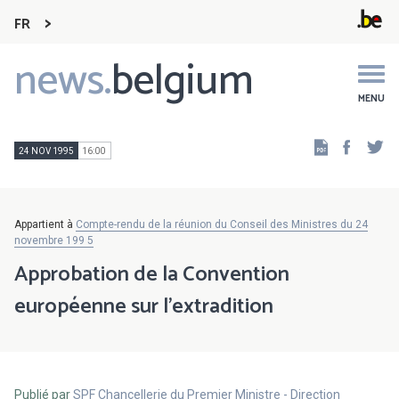
FR
news.
belgium
Main
navigation
MENU
Faceb
Tw
24 NOV 1995
16:00
Appartient à
Compte-rendu de la réunion du Conseil des Ministres du 24
novembre 199 5
Approbation de la Convention
européenne sur l'extradition
Publié par
SPF Chancellerie du Premier Ministre - Direction