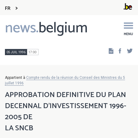
FR
news.
belgium
Main
navigation
MENU
Faceb
Tw
05 JUIL 1996
17:00
Appartient à
Compte rendu de la réunion du Conseil des Ministres du 5
juillet 1996
APPROBATION DEFINITIVE DU PLAN
DECENNAL D'INVESTISSEMENT 1996-
2005 DE
LA SNCB