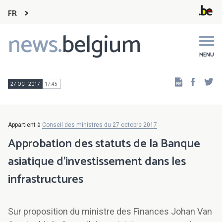
FR
news.
belgium
Main
navigation
MENU
Faceb
Tw
27 OCT 2017
17:45
Appartient à
Conseil des ministres du 27 octobre 2017
Approbation des statuts de la Banque
asiatique d’investissement dans les
infrastructures
Sur proposition du ministre des Finances Johan Van