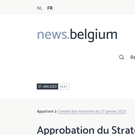
NL
FR
news.
belgium
Main
navigation
R
27 JAN 2023
16:31
Appartient à
Conseil des ministres du 27 janvier 2023
Approbation du Strat