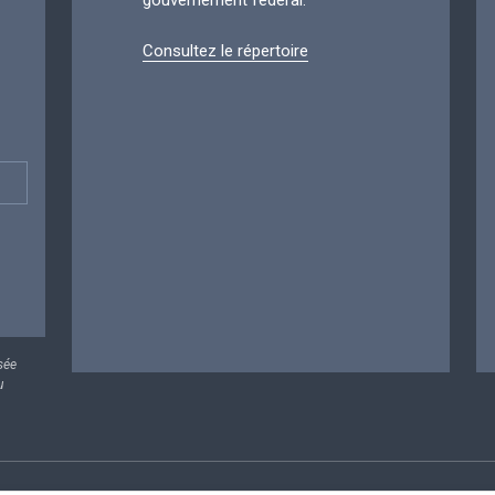
gouvernement fédéral.
Consultez le répertoire
sée
u