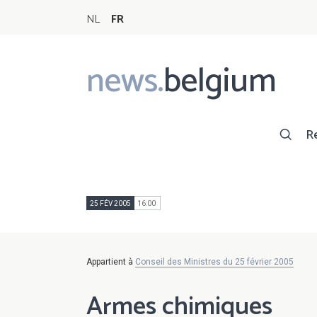
NL
FR
news.
belgium
Main
navigation
R
25 FÉV 2005
16:00
Appartient à
Conseil des Ministres du 25 février 2005
Armes chimiques