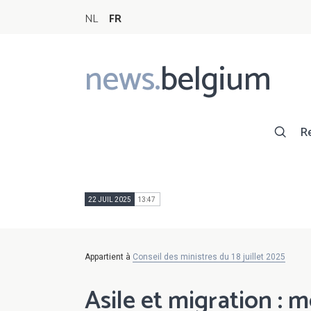
NL
FR
news.
belgium
Main
navigation
R
22 JUIL 2025
13:47
Appartient à
Conseil des ministres du 18 juillet 2025
Asile et migration : m