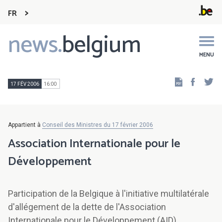
FR
news.
belgium
Main
navigation
MENU
Faceb
Tw
17 FÉV 2006
16:00
Appartient à
Conseil des Ministres du 17 février 2006
Association Internationale pour le
Développement
Participation de la Belgique à l'initiative multilatérale
d'allégement de la dette de l'Association
Internationale pour le Développement (AID)