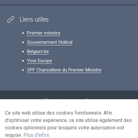
Liens utiles
Premier ministre
Gouvernement fédéral
Belgium.be
Your Europe
SPF Chancellerie du Premier Ministre
Footer
Données personnelles
Conditions de réutilisation
Ce site web utilise des cookies fonctionnels. Afin
d'optimiser votre expérience, ce site utilise également des
Contactez-nous
cookies optionnels pour lesquels votre autorisation est
Accessibilité
requise.
Plus d'infos
.