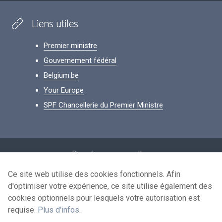
Liens utiles
Premier ministre
Gouvernement fédéral
Belgium.be
Your Europe
SPF Chancellerie du Premier Ministre
Footer
Données personnelles
Conditions de réutilisation
Ce site web utilise des cookies fonctionnels. Afin
d'optimiser votre expérience, ce site utilise également des
Contactez-nous
cookies optionnels pour lesquels votre autorisation est
Accessibilité
requise.
Plus d'infos
.