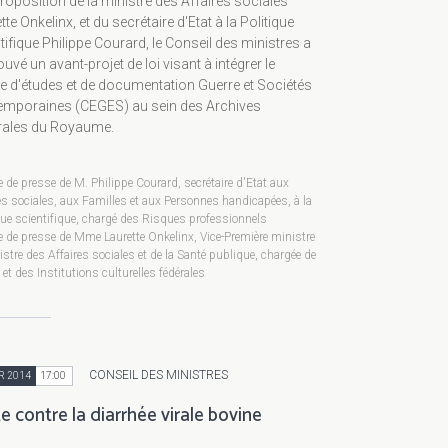
roposition de la ministre des Affaires sociales
tte Onkelinx, et du secrétaire d'Etat à la Politique
tifique Philippe Courard, le Conseil des ministres a
uvé un avant-projet de loi visant à intégrer le
e d'études et de documentation Guerre et Sociétés
emporaines (CEGES) au sein des Archives
rales du Royaume.
e de presse de M. Philippe Courard, secrétaire d'Etat aux
es sociales, aux Familles et aux Personnes handicapées, à la
que scientifique, chargé des Risques professionnels
e de presse de Mme Laurette Onkelinx, Vice-Première ministre
istre des Affaires sociales et de la Santé publique, chargée de
s et des Institutions culturelles fédérales
CONSEIL DES MINISTRES
R 2014
17:00
e contre la diarrhée virale bovine