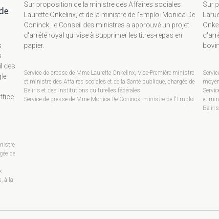
Sur proposition de la ministre des Affaires sociales
Sur p
 de
Laurette Onkelinx, et de la ministre de l'Emploi Monica De
Larue
Coninck, le Conseil des ministres a approuvé un projet
Onkel
d'arrêté royal qui vise à supprimer les titres-repas en
d'arrê
s
papier.
bovin
s
il des
Service de presse de Mme Laurette Onkelinx, Vice-Première ministre
Servic
gle
et ministre des Affaires sociales et de la Santé publique, chargée de
moyenn
Beliris et des Institutions culturelles fédérales
Servic
ffice
Service de presse de Mme Monica De Coninck, ministre de l'Emploi
et min
Beliri
nistre
rgée de
x
, à la