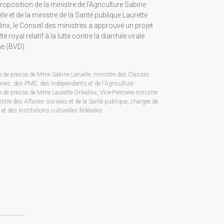
roposition de la ministre de l'Agriculture Sabine
lle et de la ministre de la Santé publique Laurette
inx, le Conseil des ministres a approuvé un projet
té royal relatif à la lutte contre la diarrhée virale
e (BVD).
e de presse de Mme Sabine Laruelle, ministre des Classes
es, des PME, des Indépendants et de l'Agriculture
e de presse de Mme Laurette Onkelinx, Vice-Première ministre
istre des Affaires sociales et de la Santé publique, chargée de
s et des Institutions culturelles fédérales