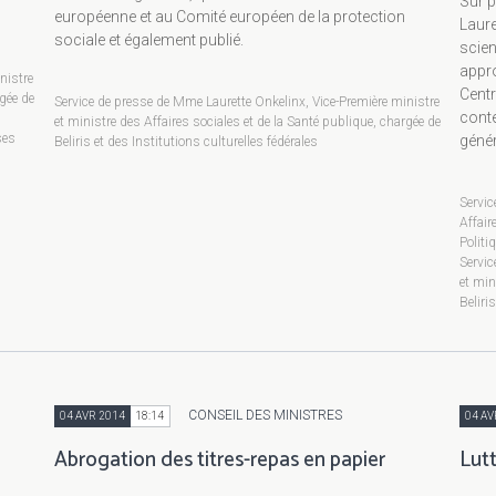
Sur p
européenne et au Comité européen de la protection
Laure
sociale et également publié.
scien
appro
nistre
Centr
rgée de
Service de presse de Mme Laurette Onkelinx, Vice-Première ministre
cont
et ministre des Affaires sociales et de la Santé publique, chargée de
ses
géné
Beliris et des Institutions culturelles fédérales
Servic
Affair
Politi
Servic
et min
Beliri
CONSEIL DES MINISTRES
04 AVR 2014
18:14
04 AV
Abrogation des titres-repas en papier
Lutt