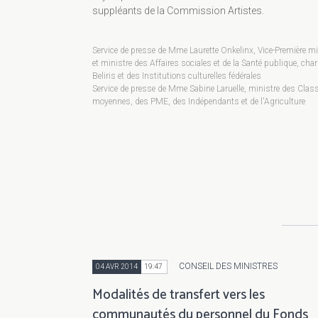
suppléants de la Commission Artistes.
Service de presse de Mme Laurette Onkelinx, Vice-Première mi
et ministre des Affaires sociales et de la Santé publique, cha
Beliris et des Institutions culturelles fédérales
Service de presse de Mme Sabine Laruelle, ministre des Clas
moyennes, des PME, des Indépendants et de l'Agriculture
CONSEIL DES MINISTRES
04 AVR 2014
19:47
Modalités de transfert vers les
communautés du personnel du Fonds