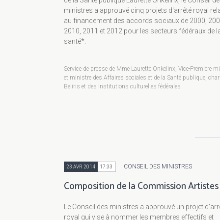
de la Santé publique Laurette Onkelinx, le Conseil d
ministres a approuvé cinq projets d'arrêté royal rela
au financement des accords sociaux de 2000, 200
2010, 2011 et 2012 pour les secteurs fédéraux de l
santé*.
Service de presse de Mme Laurette Onkelinx, Vice-Première mi
et ministre des Affaires sociales et de la Santé publique, cha
Beliris et des Institutions culturelles fédérales
CONSEIL DES MINISTRES
23 AVR 2014
17:33
Composition de la Commission Artistes
Le Conseil des ministres a approuvé un projet d'arr
royal qui vise à nommer les membres effectifs et