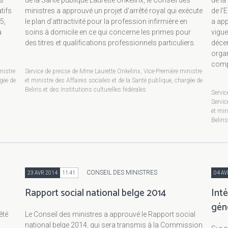
es
de la Santé publique Laurette Onkelinx, le Conseil des
de la
tifs
ministres a approuvé un projet d'arrêté royal qui exécute
de l'
5,
le plan d'attractivité pour la profession infirmière en
a app
a
soins à domicile en ce qui concerne les primes pour
vigue
des titres et qualifications professionnels particuliers.
déce
organ
comp
nistre
Service de presse de Mme Laurette Onkelinx, Vice-Première ministre
rgée de
et ministre des Affaires sociales et de la Santé publique, chargée de
Beliris et des Institutions culturelles fédérales
Servic
Servic
et min
Beliri
CONSEIL DES MINISTRES
23 AVR 2014
11:41
04 AV
Rapport social national belge 2014
Int
gén
êté
Le Conseil des ministres a approuvé le Rapport social
national belge 2014, qui sera transmis à la Commission