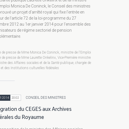
 Santé publique Laurette Onkelinx et de la ministre
Emploi Monica De Coninck, le Conseil des ministres
rouvé un projet d'arrêté royal qui fixe l'entrée en
ur de l'article 72 de la loi-programme du 27
mbre 2012 au 1er janvier 2014 pour l'ensemble des
isateurs de régime sectoriel de pension
lémentaire.
e de presse de Mme Monica De Coninck, ministre de l'Emploi
e de presse de Mme Laurette Onkelinx, Vice-Première ministre
istre des Affaires sociales et de la Santé publique, chargée de
s et des Institutions culturelles fédérales
CONSEIL DES MINISTRES
R 2014
20:02
égration du CEGES aux Archives
érales du Royaume