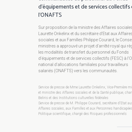
d’équipements et de services collectifs
l'ONAFTS
Sur proposition de la ministre des Affaires sociale
Laurette Onkelinx et du secrétaire d'Etat aux Affaire
sociales et aux Familles Philippe Courard, le Conse
ministres a approuvé un projet d'arrêté royal qui rè
les modalités de transfert du personnel du Fonds
d’équipements et de services collectifs (FESC) à l’O
national d’allocations familiales pour travailleurs
salariés (ONAFTS) vers les communautés.
Service de presse de Mme Laurette Onkelinx, Vice-Première mi
et ministre des Affaires sociales et de la Santé publique, cha
Beliris et des Institutions culturelles fédérales
Service de presse de M. Philippe Courard, secrétaire d'Etat au
Affaires sociales, aux Familles et aux Personnes handicapées
Politique scientifique, chargé des Risques professionnels