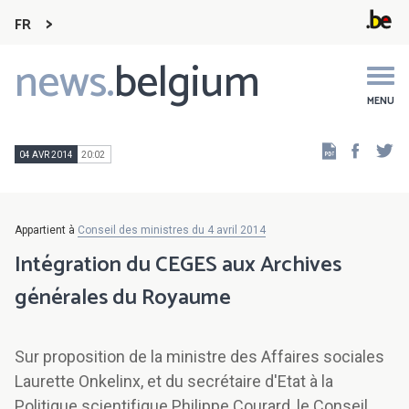
FR
news.
belgium
Main
navigation
MENU
Faceb
Tw
04 AVR 2014
20:02
Appartient à
Conseil des ministres du 4 avril 2014
Intégration du CEGES aux Archives
générales du Royaume
Sur proposition de la ministre des Affaires sociales
Laurette Onkelinx, et du secrétaire d'Etat à la
Politique scientifique Philippe Courard, le Conseil