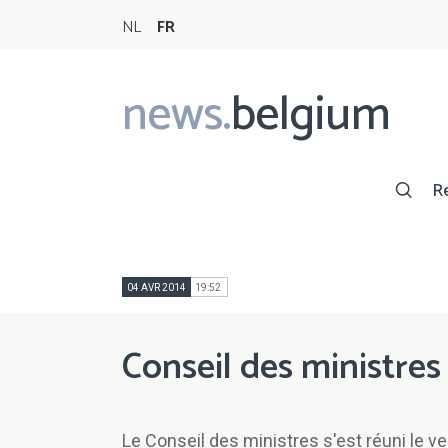
NL
FR
news.
belgium
Main
navigation
R
04 AVR 2014
19:52
Conseil des ministres
Le Conseil des ministres s'est réuni le ve