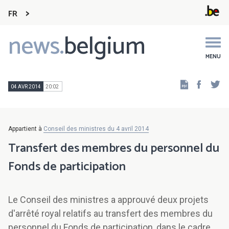
FR
news.
belgium
Main
navigation
MENU
Faceb
Tw
04 AVR 2014
20:02
Appartient à
Conseil des ministres du 4 avril 2014
Transfert des membres du personnel du
Fonds de participation
Le Conseil des ministres a approuvé deux projets
d'arrêté royal relatifs au transfert des membres du
personnel du Fonds de participation, dans le cadre