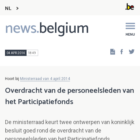
NL
news.
belgium
Main
navigation
MENU
Faceb
Tw
04 APR 2014
18:49
Hoort bij
Ministerraad van 4 april 2014
Overdracht van de personeelsleden van
het Participatiefonds
De ministerraad keurt twee ontwerpen van koninklijk
besluit goed rond de overdracht van de
personeelsleden van het Participatiefonds.