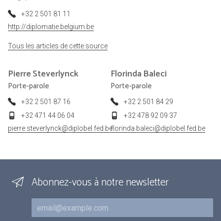
+32 2 501 81 11
http://diplomatie.belgium.be
Tous les articles de cette source
Pierre
Steverlynck
Florinda
Baleci
Porte-parole
Porte-parole
+32 2 501 87 16
+32 2 501 84 29
+32 471 44 06 04
+32 478 92 09 37
pierre.steverlynck@diplobel.fed.be
florinda.baleci@diplobel.fed.be
Abonnez-vous à notre newsletter
Courriel