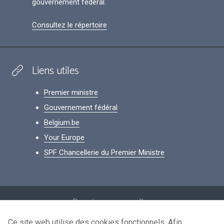
gouvernement fédéral.
Consultez le répertoire
Liens utiles
Premier ministre
Gouvernement fédéral
Belgium.be
Your Europe
SPF Chancellerie du Premier Ministre
Footer
Données personnelles
Conditions de réutilisation
Ce site web utilise des cookies fonctionnels. Afin