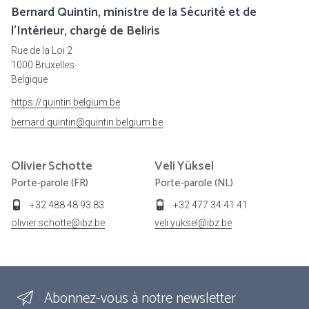
Bernard Quintin, ministre de la Sécurité et de
l’Intérieur, chargé de Beliris
Rue de la Loi 2
1000 Bruxelles
Belgique
https://quintin.belgium.be
bernard.quintin@quintin.belgium.be
Olivier
Schotte
Veli
Yüksel
Porte-parole (FR)
Porte-parole (NL)
+32 488 48 93 83
+32 477 34 41 41
olivier.schotte@ibz.be
veli.yuksel@ibz.be
Abonnez-vous à notre newsletter