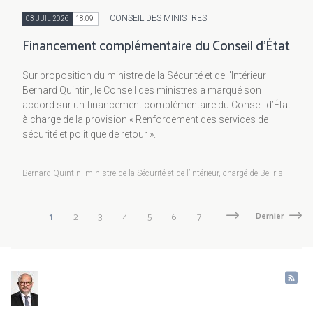
CONSEIL DES MINISTRES
03 JUIL 2026
18:09
Financement complémentaire du Conseil d’État
Sur proposition du ministre de la Sécurité et de l'Intérieur
Bernard Quintin, le Conseil des ministres a marqué son
accord sur un financement complémentaire du Conseil d’État
à charge de la provision « Renforcement des services de
sécurité et politique de retour ».
Bernard Quintin, ministre de la Sécurité et de l’Intérieur, chargé de Beliris
Pagination
Page
1
Page
2
Page
3
Page
4
Page
5
Page
6
Page
7
Page
Next
Dernière
Dernier
suivante
page
courante