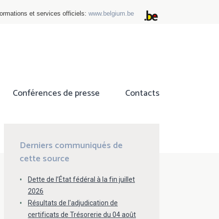
ormations et services officiels:
www.belgium.be
Conférences de presse
Contacts
ok
tter
Derniers communiqués de
cette source
Dette de l’État fédéral à la fin juillet
2026
Résultats de l'adjudication de
certificats de Trésorerie du 04 août