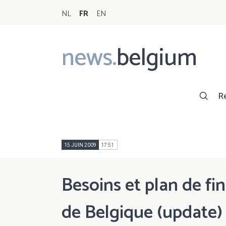
NL
FR
EN
news.
belgium
Main
navigation
R
15 JUIN 2009
17:51
Besoins et plan de 
de Belgique (update)