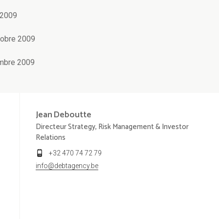
2009
bre 2009
bre 2009
Jean
Deboutte
Directeur Strategy, Risk Management & Investor
Relations
+32 470 74 72 79
info@debtagency.be