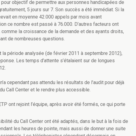
c pour objectif de permettre aux personnes handicapées de
gratuitement, 5 jours sur 7. Son succès a été immédiat. Si la
cevait en moyenne 42.000 appels par mois avant
ction ce nombre est passé à 76.000. D’autres facteurs ont
, comme la croissance de la demande et des ayants droits,
aînant de nombreuses questions.
nt la période analysée (de février 2011 à septembre 2012),
ponse. Les temps d’attente s’étalaient sur de longues
12.
a cependant pas attendu les résultats de l’audit pour déjà
 Call Center et le rendre plus accessible.
ETP ont rejoint l’équipe, après avoir été formés, ce qui porte
bilité du Call Center ont été adaptés, dans le but à la fois de
ndant les heures de pointe, mais aussi de donner une suite
essionnels. Les téléphonistes répondent désormais en