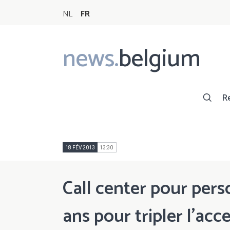
NL
FR
news.
belgium
Main
navigation
R
18 FÉV 2013
13:30
Call center pour per
ans pour tripler l’acce