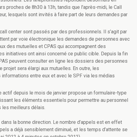
rs proches de 8h30 à 13h, tandis que l'après-midi, le Call
ur, lesquels sont invités à faire part de leurs demandes par
ll center sont passés par des professionnels. Il s’agit par
tent par voie électronique les demandes de personnes avec
iaux des mutuelles et CPAS qui accompagnent des
nitiatives ont ainsi concerné ce public cible. Depuis la fin
CPAS peuvent consulter en ligne les dossiers des personnes
e projet sera élargi aux mutuelles. En outre, les
 informations entre eux et avec le SPF via les médias
 actif depuis le mois de janvier propose un formulaire-type
urnissant les éléments essentiels pour permettre au personnel
les meilleurs délais.
à dans la bonne direction. Le nombre d’appels est en effet
pels a déjà sensiblement diminué, et les temps d’attente se
ai 2012 à 4 minutes en octobre 2012).