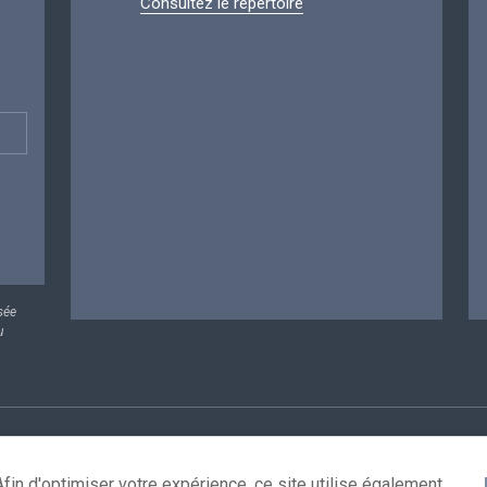
Consultez le répertoire
sée
u
rsonnelles
Conditions de réutilisation
Contactez-nous
A
fin d'optimiser votre expérience, ce site utilise également