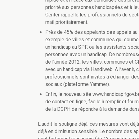
priorité aux personnes handicapées et à leu
Center rappelle les professionnels du secte
mail prioritairement.
Près de 45% des appelants des appels au ca
exemple de villes et communes qui soumet
un handicap au SPF, ou les assistants soc
personnes avec un handicap. De nombreuses i
de l’année 2012, les villes, communes et 
avec un handicap via Handiweb. A l’avenir, c
professionnels sont invités à échanger des
sociaux (plateforme Yammer).
Enfin, le nouveau site www.handicap.fgov.be
de contact en ligne, facile à remplir et fo
de la DGPH de répondre à la demande dans 
L’audit le souligne déjà: ces mesures vont déj
déjà en diminution sensible. Le nombre des ap
sont fortement raccourcis (de 13 minutes en m