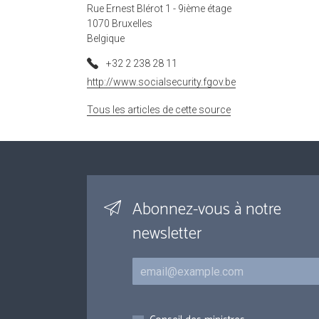
Rue Ernest Blérot 1 - 9ième étage
1070 Bruxelles
Belgique
+32 2 238 28 11
http://www.socialsecurity.fgov.be
Tous les articles de cette source
Abonnez-vous à notre
newsletter
Courriel
Inscriptions