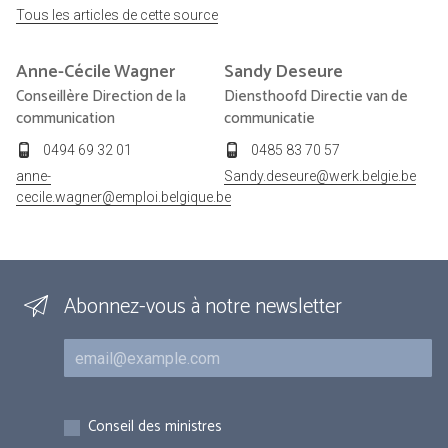
Tous les articles de cette source
Anne-Cécile
Wagner
Sandy
Deseure
Conseillère Direction de la
Diensthoofd Directie van de
communication
communicatie
0494 69 32 01
0485 83 70 57
anne-
Sandy.deseure@werk.belgie.be
cecile.wagner@emploi.belgique.be
Abonnez-vous à notre newsletter
Courriel
Inscriptions
Conseil des ministres