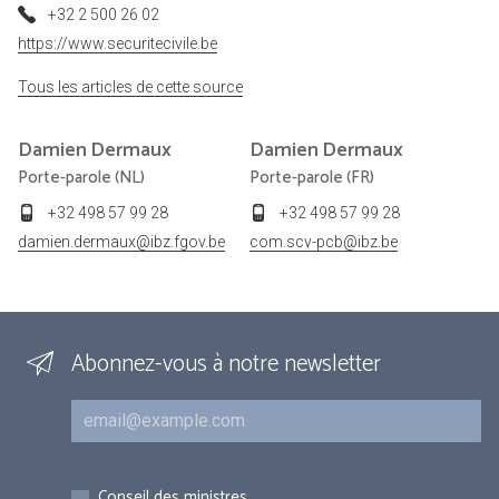
+32 2 500 26 02
https://www.securitecivile.be
Tous les articles de cette source
Damien
Dermaux
Damien
Dermaux
Porte-parole (NL)
Porte-parole (FR)
+32 498 57 99 28
+32 498 57 99 28
damien.dermaux@ibz.fgov.be
com.scv-pcb@ibz.be
Abonnez-vous à notre newsletter
Courriel
Inscriptions
Conseil des ministres