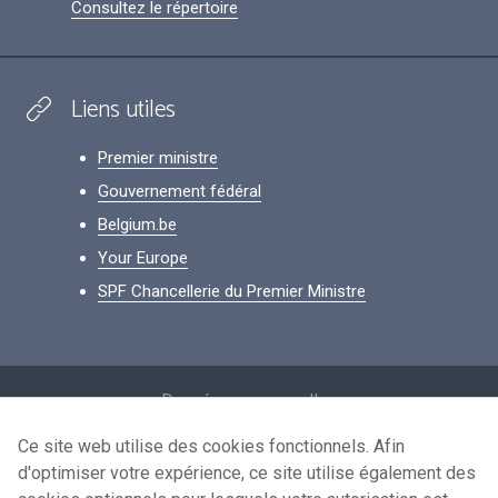
Consultez le répertoire
Liens utiles
Premier ministre
Gouvernement fédéral
Belgium.be
Your Europe
SPF Chancellerie du Premier Ministre
Footer
Données personnelles
Conditions de réutilisation
Ce site web utilise des cookies fonctionnels. Afin
d'optimiser votre expérience, ce site utilise également des
Contactez-nous