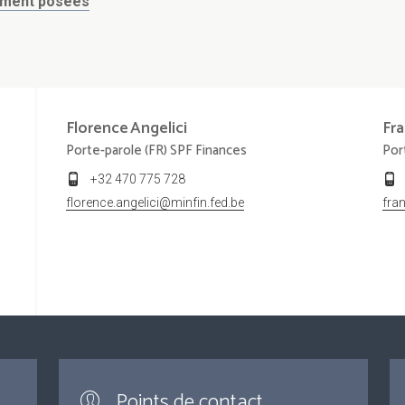
mment posées
Florence
Angelici
Fra
Porte-parole (FR) SPF Finances
Por
+32 470 775 728
florence.angelici@minfin.fed.be
fra
Points de contact