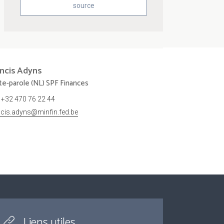
source
ncis
Adyns
te-parole (NL) SPF Finances
+32 470 76 22 44
ncis.adyns@minfin.fed.be
Liens utiles