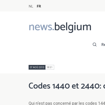
NL
FR
news.
belgium
Main
navigation
R
07 AOÛ 2013
18:51
Codes 1440 et 2440: c
Qui n'est pas concerné par les codes 14