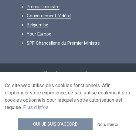
Premier ministre
Gouvernement fédéral
Belgium.be
Your Europe
SPF Chancellerie du Premier Ministre
Footer
Données personnelles
Conditions de réutilisation
Ce site web utilise des cookies fonctionnels. Afin
d'optimiser votre expérience, ce site utilise également des
Contactez-nous
cookies optionnels pour lesquels votre autorisation est
Accessibilité
requise.
Plus d'infos
.
news.belgium flux RSS
OUI, JE SUIS D'ACCORD
Non, merci
© 2026 - news.belgium.be