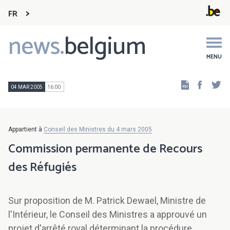
FR
news.
belgium
Main
navigation
MENU
Faceb
Tw
04 MAR 2005
16:00
Appartient à
Conseil des Ministres du 4 mars 2005
Commission permanente de Recours
des Réfugiés
Sur proposition de M. Patrick Dewael, Ministre de
l'Intérieur, le Conseil des Ministres a approuvé un
projet d'arrêté royal déterminant la procédure