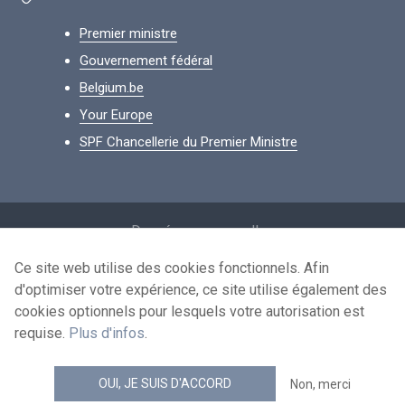
Premier ministre
Gouvernement fédéral
Belgium.be
Your Europe
SPF Chancellerie du Premier Ministre
Footer
Données personnelles
Conditions de réutilisation
Ce site web utilise des cookies fonctionnels. Afin
d'optimiser votre expérience, ce site utilise également des
Contactez-nous
cookies optionnels pour lesquels votre autorisation est
Accessibilité
requise.
Plus d'infos
.
news.belgium flux RSS
OUI, JE SUIS D'ACCORD
Non, merci