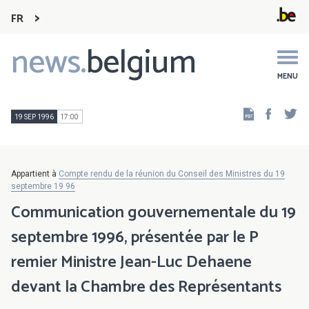
FR
news.
belgium
Main
navigation
MENU
Faceb
Tw
19 SEP 1996
17:00
Appartient à
Compte rendu de la réunion du Conseil des Ministres du 19
septembre 19 96
Communication gouvernementale du 19
septembre 1996, présentée par le P
remier Ministre Jean-Luc Dehaene
devant la Chambre des Représentants