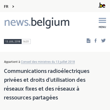
FR
news.
belgium
Main
navigation
MENU
Faceb
Tw
13 JUIL 2018
16:01
Appartient à
Conseil des ministres du 13 juillet 2018
Communications radioélectriques
privées et droits d’utilisation des
réseaux fixes et des réseaux à
ressources partagées