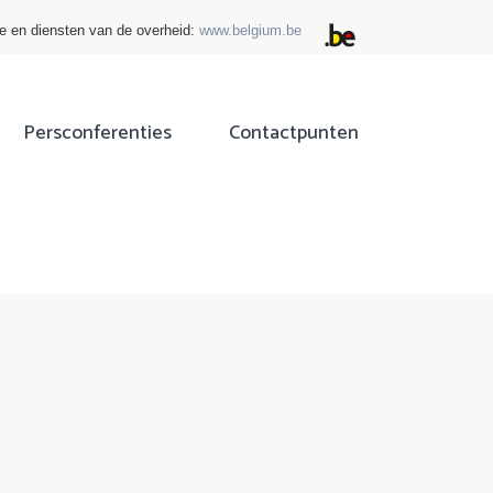
ie en diensten van de overheid:
www.belgium.be
Persconferenties
Contactpunten
ok
tter