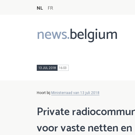
NL
FR
news.
belgium
Main
navigation
13 JUL 2018
16:03
Hoort bij
Ministerraad van 13 juli 2018
Private radiocommun
voor vaste netten en