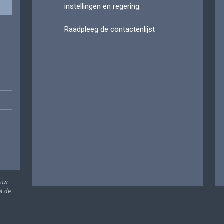
instellingen en regering.
Raadpleeg de contactenlijst
 uw
et de