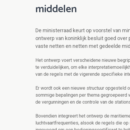
middelen
De ministerraad keurt op voorstel van m
ontwerp van koninklijk besluit goed over
vaste netten en netten met gedeelde mid
Het ontwerp voert verscheidene nieuwe begrip
te verduidelijken, om elke interpretatiemoeil
van de regels met de vigerende specifieke int
Er wordt ook een nieuwe structuur opgesteld om
sommige bepalingen per thema gegroepeerd wo
de vergunningen en de controle van de station
Bovendien integreert het ontwerp de maritiem
luchtvaartfrequenties, alsook de regels die op
ingevoegd om een bedieningscertificaat te he