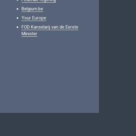
Belgium.be
Your Europe
FOD Kanselarij van de Eerste
Minister