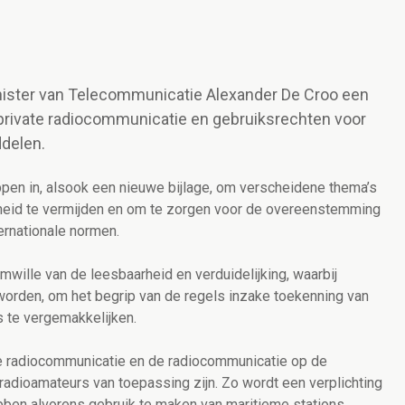
inister van Telecommunicatie Alexander De Croo een
 private radiocommunicatie en gebruiksrechten voor
delen.
pen in, alsook een nieuwe bijlage, om verscheidene thema’s
ijkheid te vermijden en om te zorgen voor de overeenstemming
ernationale normen.
wille van de leesbaarheid en verduidelijking, waarbij
rden, om het begrip van de regels inzake toekenning van
s te vergemakkelijken.
e radiocommunicatie en de radiocommunicatie op de
 radioamateurs van toepassing zijn. Zo wordt een verplichting
bben alvorens gebruik te maken van maritieme stations,