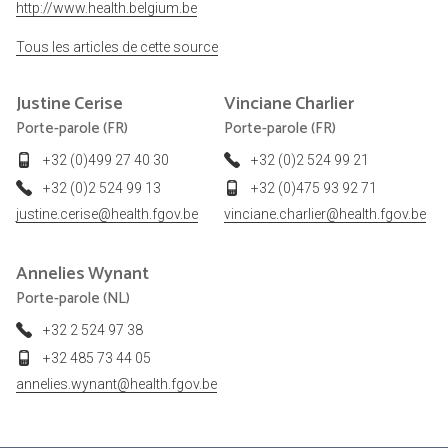
http://www.health.belgium.be
Tous les articles de cette source
Justine
Cerise
Vinciane
Charlier
Porte-parole (FR)
Porte-parole (FR)
+32 (0)499 27 40 30
+32 (0)2 524 99 21
+32 (0)2 524 99 13
+32 (0)475 93 92 71
justine.cerise@health.fgov.be
vinciane.charlier@health.fgov.be
Annelies
Wynant
Porte-parole (NL)
+32 2 524 97 38
+32 485 73 44 05
annelies.wynant@health.fgov.be