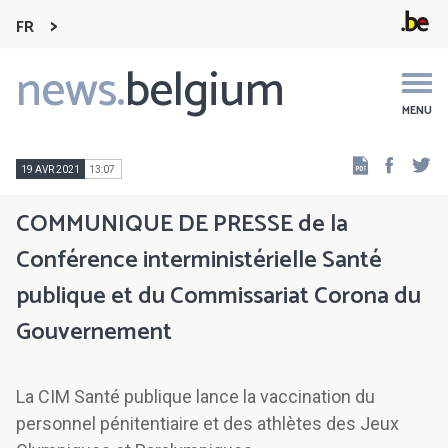
FR
news.
belgium
Main
navigation
MENU
Faceb
Tw
19 AVR 2021
13:07
COMMUNIQUE DE PRESSE de la
Conférence interministérielle Santé
publique et du Commissariat Corona du
Gouvernement
La CIM Santé publique lance la vaccination du
personnel pénitentiaire et des athlètes des Jeux