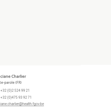
nciane
Charlier
te-parole (FR)
+32 (0)2 524 99 21
+32 (0)475 93 92 71
ciane.charlier@health.fgov.be