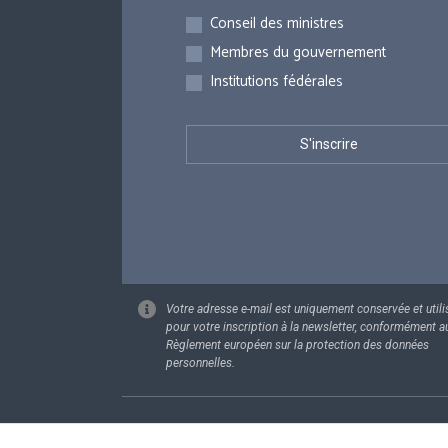
Inscriptions
Conseil des ministres
Membres du gouvernement
Institutions fédérales
Votre adresse e-mail est uniquement conservée et utili
pour votre inscription à la newsletter, conformément a
Règlement européen sur la protection des données
personnelles.
Footer
Données pe