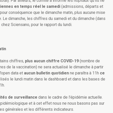
otal). Par ailleurs, le comité a informé les hôpitaux qu’ils ne
diennes en temps réel le samedi
(admissions, départs et
a pour conséquence que le dimanche matin, plus aucune mise
e. Le dimanche, les chiffres du samedi et du dimanche (dans
s chez Sciensano, pour le rapport du lundi.
atin
tains chiffres,
plus aucun chiffre
COVID-19
(nombre de
res de la vaccination) ne sera actualisé le dimanche à partir
’open data et
aucun bulletin quotidien
ne paraîtra à 11h
ce
lisés le lundi matin dans le dashboard et dans les bases de
1h.
ités de surveillance
dans le cadre de l’épidémie actuelle.
 épidémiologique et à cet effet nous ne nous basons pas sur
ces générales et les différents indicateurs.