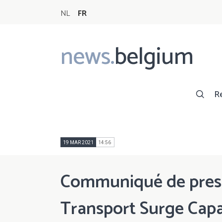
NL
FR
news.
belgium
Main
navigation
R
19 MAR 2021
14:56
Communiqué de press
Transport Surge Capa