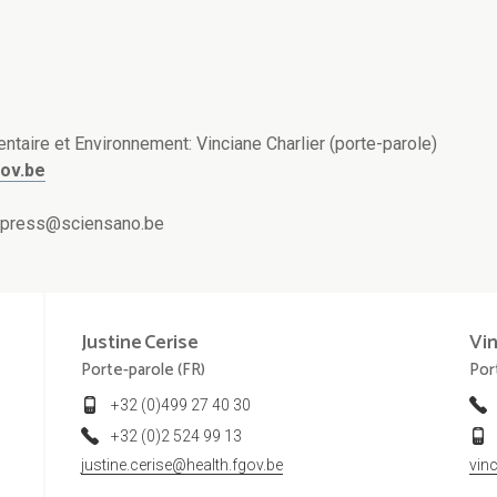
ntaire et Environnement: Vinciane Charlier (porte-parole)
gov.be
– press@sciensano.be
Justine
Cerise
Vi
Porte-parole (FR)
Por
+32 (0)499 27 40 30
+32 (0)2 524 99 13
justine.cerise@health.fgov.be
vin