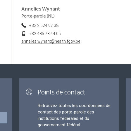
Annelies
Wynant
Porte-parole (NL)
+32 2 524 97 38
+32 485 73 44 05
annelies.wynant@health.fgov.be
Points de contact
Retrouvez toutes les coordonnées de
contact des porte-parole des
institutions fédérales et du
gouvernement fédéral.