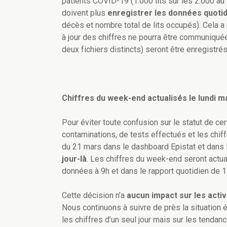
patients COVID-19 (1.000 lits sur les 2.000 au t
doivent plus
enregistrer les données quoti
décès et nombre total de lits occupés). Cela 
à jour des chiffres ne pourra être communiqué
deux fichiers distincts) seront être enregistré
Chiffres du week-end actualisés le lundi m
Pour éviter toute confusion sur le statut de cer
contaminations, de tests effectués et les chiff
du 21 mars dans le dashboard Epistat et dans l
jour-là
. Les chiffres du week-end seront actua
données à 9h et dans le rapport quotidien de 1
Cette décision n’a
aucun impact sur les activ
Nous continuons à suivre de près la situation
les chiffres d’un seul jour mais sur les tendan