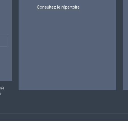
Consultez le répertoire
sée
u
rsonnelles
Conditions de réutilisation
Contactez-nous
A