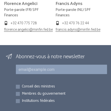
Florence
Angelici
Francis
Adyns
Porte-parole (FR) SPF
Porte-parole (NL) SPF
Finances
Finances
+32 470 775 728
+32 470 76 22 44
florence.angelici@minfin.fed.be
francis.adyns@minfin.fed.be
Abonnez-vous à notre newsletter
Courriel
Inscriptions
Conseil des ministres
Membres du gouvernement
Institutions fédérales