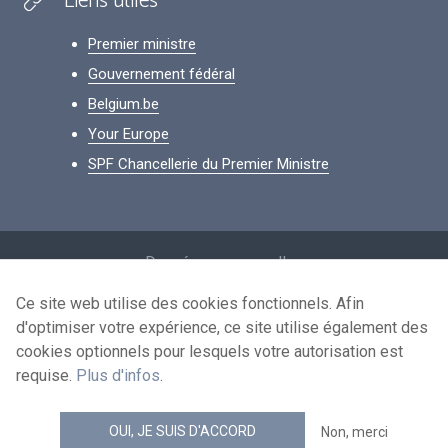
Liens utiles
Premier ministre
Gouvernement fédéral
Belgium.be
Your Europe
SPF Chancellerie du Premier Ministre
Footer
Données personnelles
Conditions de réutilisation
Ce site web utilise des cookies fonctionnels. Afin
d'optimiser votre expérience, ce site utilise également des
Contactez-nous
cookies optionnels pour lesquels votre autorisation est
Accessibilité
requise.
Plus d'infos
.
news.belgium flux RSS
OUI, JE SUIS D'ACCORD
Non, merci