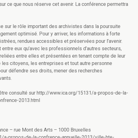
 sur ce que nous réserve cet avenir. La conférence permettra
 sur le rôle important des archivistes dans la poursuite
gement optimisé. Pour y arriver, les informations à forte
gistrées, rendues accessibles et préservées pour l’avenir.
t entre eux qu’avec les professionnels d’autres secteurs,
reliées entre elles et présentées en tenant compte de leur
e les citoyens, les entreprises et tout autre personne
 pour défendre ses droits, mener des recherches
vants.
tre consulté sur http://www.ica.org/15131/a-propos-de-la-
nfrence-2013.html
nce – rue Mont des Arts – 1000 Bruxelles
01/a-propos-de-la-confrence-annuelle-2013/ville-hte-