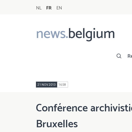
NL
FR
EN
news.
belgium
Main
navigation
R
21 NOV 2013
16:58
Conférence archivisti
Bruxelles