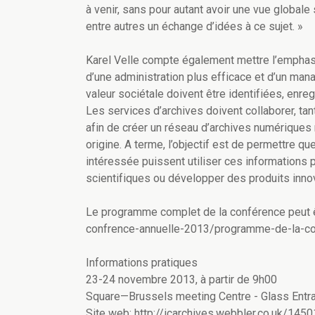
à venir, sans pour autant avoir une vue globale
entre autres un échange d’idées à ce sujet. »
Karel Velle compte également mettre l’emphase
d’une administration plus efficace et d’un mana
valeur sociétale doivent être identifiées, enre
Les services d’archives doivent collaborer, tan
afin de créer un réseau d’archives numériques 
origine. A terme, l’objectif est de permettre qu
intéressée puissent utiliser ces informations
scientifiques ou développer des produits inno
Le programme complet de la conférence peut ê
confrence-annuelle-2013/programme-de-la-co
Informations pratiques
23-24 novembre 2013, à partir de 9h00
Square—Brussels meeting Centre - Glass Entra
Site web: http://icarchives.webbler.co.uk/145