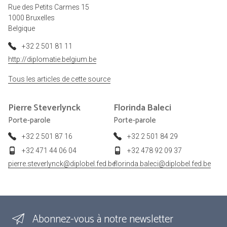
Rue des Petits Carmes 15
1000 Bruxelles
Belgique
+32 2 501 81 11
http://diplomatie.belgium.be
Tous les articles de cette source
Pierre
Steverlynck
Florinda
Baleci
Porte-parole
Porte-parole
+32 2 501 87 16
+32 2 501 84 29
+32 471 44 06 04
+32 478 92 09 37
pierre.steverlynck@diplobel.fed.be
florinda.baleci@diplobel.fed.be
Abonnez-vous à notre newsletter